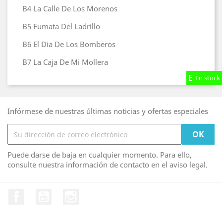
B4
La Calle De Los Morenos
B5
Fumata Del Ladrillo
B6
El Dia De Los Bomberos
B7
La Caja De Mi Mollera
En stock
En stock
En stock
Infórmese de nuestras últimas noticias y ofertas especiales
Puede darse de baja en cualquier momento. Para ello,
consulte nuestra información de contacto en el aviso legal.
Facebook
YouTube
Instagram