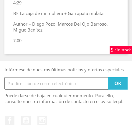
4:29
B5
La caja de mi mollera + Garrapata mulata
Author – Diego Pozo, Marcos Del Ojo Barroso,
Migue Benítez
7:00
Sin stock
Sin stock
Sin stock
Infórmese de nuestras últimas noticias y ofertas especiales
Puede darse de baja en cualquier momento. Para ello,
consulte nuestra información de contacto en el aviso legal.
Facebook
YouTube
Instagram