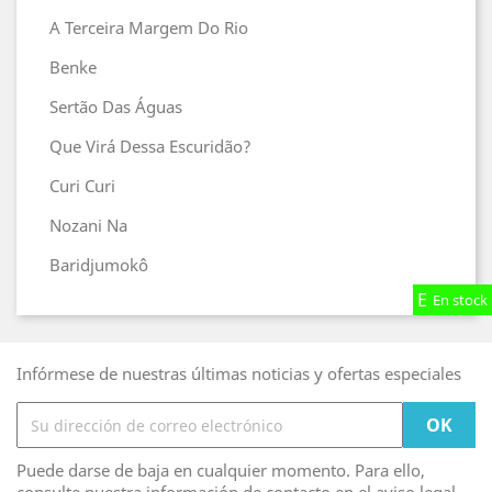
A Terceira Margem Do Rio
Benke
Sertão Das Águas
Que Virá Dessa Escuridão?
Curi Curi
Nozani Na
Baridjumokô
En stock
En stock
En stock
Infórmese de nuestras últimas noticias y ofertas especiales
Puede darse de baja en cualquier momento. Para ello,