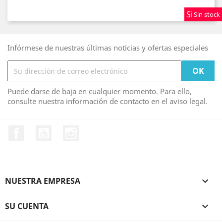
Sin stock
Sin stock
Sin stock
Infórmese de nuestras últimas noticias y ofertas especiales
Puede darse de baja en cualquier momento. Para ello,
consulte nuestra información de contacto en el aviso legal.
Facebook
YouTube
Instagram
NUESTRA EMPRESA

SU CUENTA
