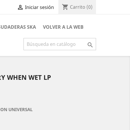
shopping_cart

Carrito
(0)
Iniciar sesión
 SUDADERAS SKA
VOLVER A LA WEB

ERY WHEN WET LP
CION UNIVERSAL