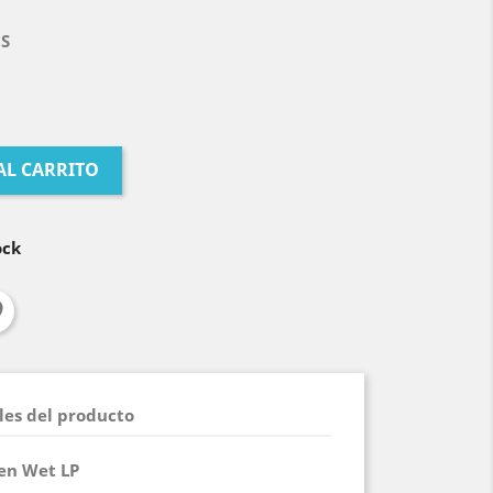
t
'S
AL CARRITO
ock
les del producto
en Wet LP