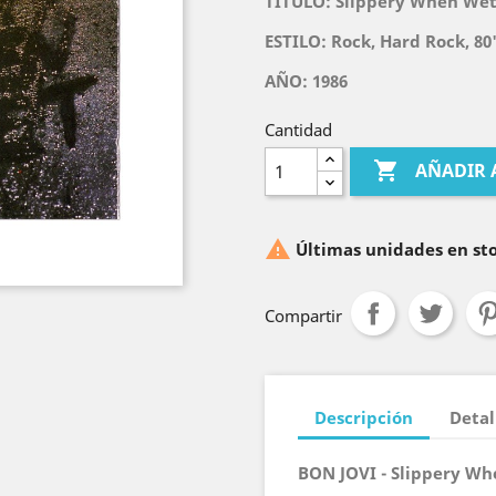
TITULO:
Slippery When We
ESTILO: Rock, Hard Rock, 80
AÑO: 1986
Cantidad

AÑADIR 

Últimas unidades en st
Compartir
Descripción
Detal
BON JOVI - Slippery Wh