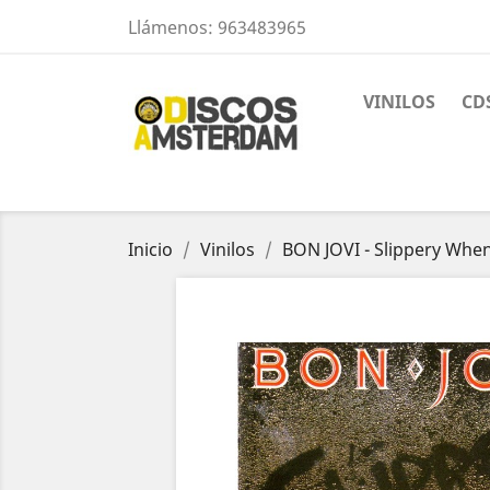
Llámenos:
963483965
VINILOS
CD
Inicio
Vinilos
BON JOVI - Slippery Whe