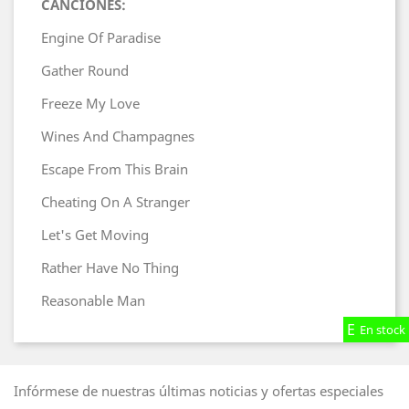
CANCIONES:
Engine Of Paradise
Gather Round
Freeze My Love
Wines And Champagnes
Escape From This Brain
Cheating On A Stranger
Let's Get Moving
Rather Have No Thing
Reasonable Man
En stock
En stock
En stock
Infórmese de nuestras últimas noticias y ofertas especiales