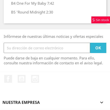
B4
One For My Baby
7:42
B5
'Round Midnight
2:30
Sin stock
Sin stock
Sin stock
Infórmese de nuestras últimas noticias y ofertas especiales
Puede darse de baja en cualquier momento. Para ello,
consulte nuestra información de contacto en el aviso legal.
Facebook
YouTube
Instagram
NUESTRA EMPRESA
