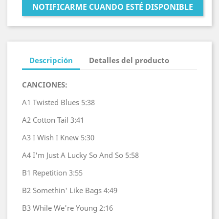
NOTIFICARME CUANDO ESTÉ DISPONIBLE
Descripción
Detalles del producto
CANCIONES:
A1
Twisted Blues
5:38
A2
Cotton Tail
3:41
A3
I Wish I Knew
5:30
A4
I'm Just A Lucky So And So
5:58
B1
Repetition
3:55
B2
Somethin' Like Bags
4:49
B3
While We're Young
2:16