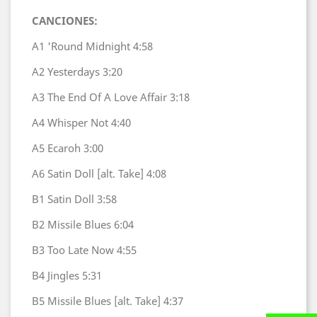
CANCIONES:
A1
'Round Midnight
4:58
A2
Yesterdays
3:20
A3
The End Of A Love Affair
3:18
A4
Whisper Not
4:40
A5
Ecaroh
3:00
A6
Satin Doll [alt. Take]
4:08
B1
Satin Doll
3:58
B2
Missile Blues
6:04
B3
Too Late Now
4:55
B4
Jingles
5:31
B5
Missile Blues [alt. Take]
4:37