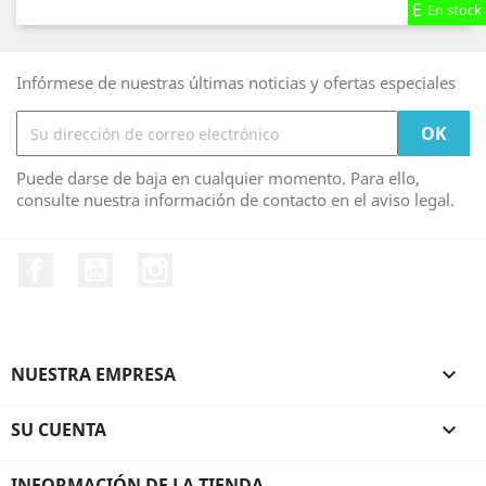
En stock
En stock
En stock
Infórmese de nuestras últimas noticias y ofertas especiales
Puede darse de baja en cualquier momento. Para ello,
consulte nuestra información de contacto en el aviso legal.
Facebook
YouTube
Instagram
NUESTRA EMPRESA

SU CUENTA

INFORMACIÓN DE LA TIENDA