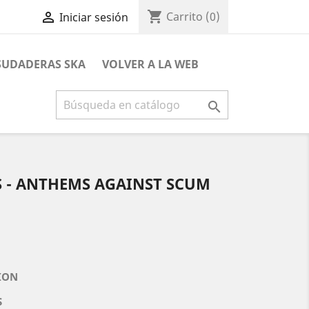
shopping_cart

Carrito
(0)
Iniciar sesión
 SUDADERAS SKA
VOLVER A LA WEB

S - ANTHEMS AGAINST SCUM
CION
S