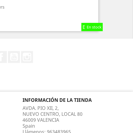
ers
En stock
En stock
En stock
Facebook
YouTube
Instagram
INFORMACIÓN DE LA TIENDA
AVDA. PIO XII, 2,
NUEVO CENTRO, LOCAL 80
46009 VALENCIA
Spain
Llámenos:
963483965