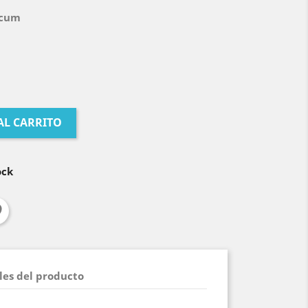
Scum
AL CARRITO
ock
les del producto