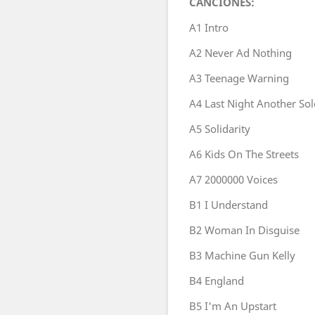
CANCIONES:
A1
Intro
A2
Never Ad Nothing
A3
Teenage Warning
A4
Last Night Another Sol
A5
Solidarity
A6
Kids On The Streets
A7
2000000 Voices
B1
I Understand
B2
Woman In Disguise
B3
Machine Gun Kelly
B4
England
B5
I'm An Upstart