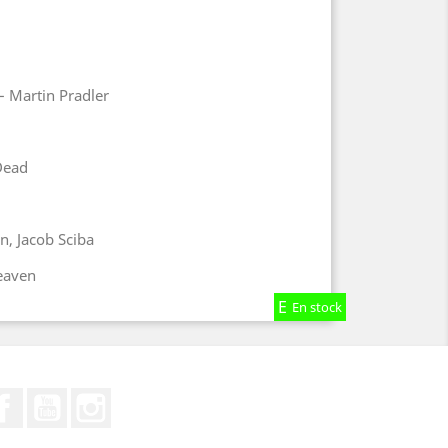
– Martin Pradler
Dead
n, Jacob Sciba
Heaven
En stock
En stock
En stock
Facebook
YouTube
Instagram