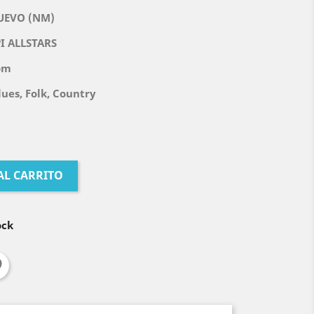
UEVO (NM)
I ALLSTARS
om
lues, Folk, Country
AL CARRITO
ock