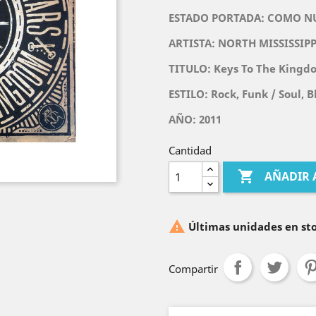
ESTADO PORTADA: COMO N
ARTISTA:
NORTH MISSISSIPP
TITULO:
Keys To The Kingd
ESTILO:
Rock, Funk / Soul, B
AÑO: 2011
Cantidad

AÑADIR 

Últimas unidades en st
Compartir