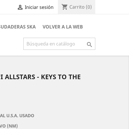
shopping_cart

Carrito
(0)
Iniciar sesión
 SUDADERAS SKA
VOLVER A LA WEB

 ALLSTARS - KEYS TO THE
AL U.S.A. USADO
VO (NM)