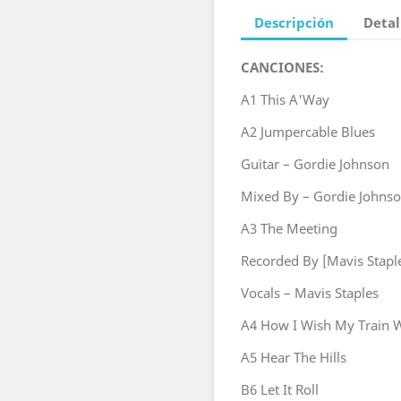
Descripción
Detal
CANCIONES:
A1
This A'Way
A2
Jumpercable Blues
Guitar – Gordie Johnson
Mixed By – Gordie Johnso
A3
The Meeting
Recorded By [Mavis Stapl
Vocals – Mavis Staples
A4
How I Wish My Train
A5
Hear The Hills
B6
Let It Roll