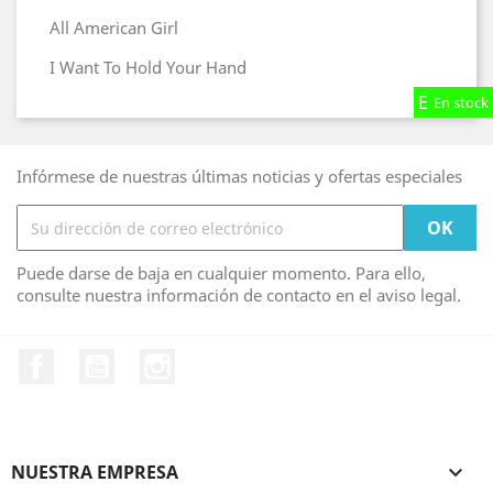
All American Girl
I Want To Hold Your Hand
En stock
En stock
En stock
Infórmese de nuestras últimas noticias y ofertas especiales
Puede darse de baja en cualquier momento. Para ello,
consulte nuestra información de contacto en el aviso legal.
Facebook
YouTube
Instagram
NUESTRA EMPRESA
