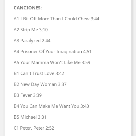
CANCIONES:
A1
I Bit Off More Than I Could Chew
3:44
A2
Strip Me
3:10
A3
Paralyzed
2:44
A4
Prisoner Of Your Imagination
4:51
A5
Your Mamma Won't Like Me
3:59
B1
Can't Trust Love
3:42
B2
New Day Woman
3:37
B3
Fever
3:39
B4
You Can Make Me Want You
3:43
B5
Michael
3:31
C1
Peter, Peter
2:52