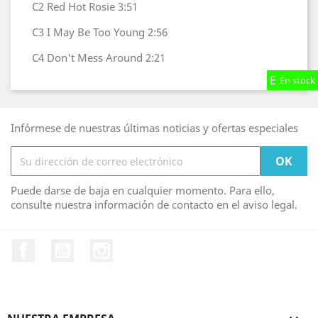
C2
Red Hot Rosie
3:51
C3
I May Be Too Young
2:56
C4
Don't Mess Around
2:21
En stock
En stock
En stock
Infórmese de nuestras últimas noticias y ofertas especiales
Puede darse de baja en cualquier momento. Para ello,
consulte nuestra información de contacto en el aviso legal.
Facebook
YouTube
Instagram