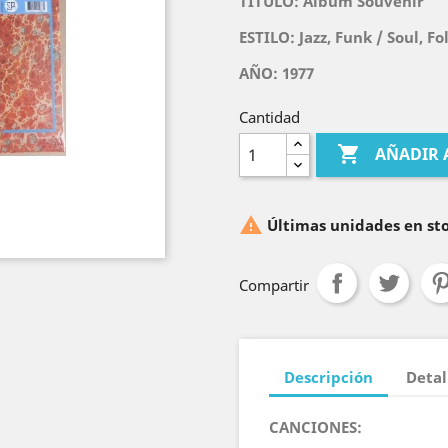
TITULO:
Album Souvenir
ESTILO:
Jazz, Funk / Soul, Fo
AÑO: 1977
Cantidad

AÑADIR 

Últimas unidades en st
Compartir
Descripción
Detal
CANCIONES: