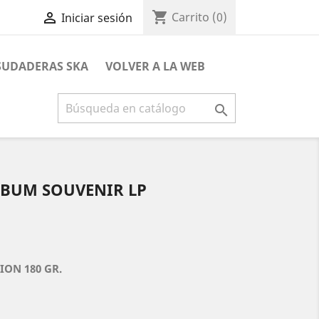
shopping_cart

Carrito
(0)
Iniciar sesión
 SUDADERAS SKA
VOLVER A LA WEB

LBUM SOUVENIR LP
ION 180 GR.