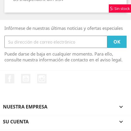
Sin stock
Sin stock
Sin stock
Infórmese de nuestras últimas noticias y ofertas especiales
Puede darse de baja en cualquier momento. Para ello,
consulte nuestra información de contacto en el aviso legal.
Facebook
YouTube
Instagram
NUESTRA EMPRESA

SU CUENTA
