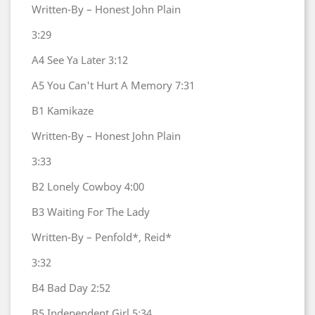
Written-By – Honest John Plain
3:29
A4
See Ya Later
3:12
A5
You Can't Hurt A Memory
7:31
B1
Kamikaze
Written-By – Honest John Plain
3:33
B2
Lonely Cowboy
4:00
B3
Waiting For The Lady
Written-By – Penfold*, Reid*
3:32
B4
Bad Day
2:52
B5
Independent Girl
5:34