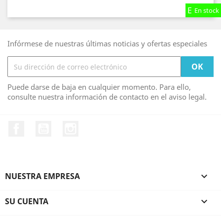
En stock
En stock
En stock
Infórmese de nuestras últimas noticias y ofertas especiales
Puede darse de baja en cualquier momento. Para ello,
consulte nuestra información de contacto en el aviso legal.
Facebook
YouTube
Instagram
NUESTRA EMPRESA

SU CUENTA
