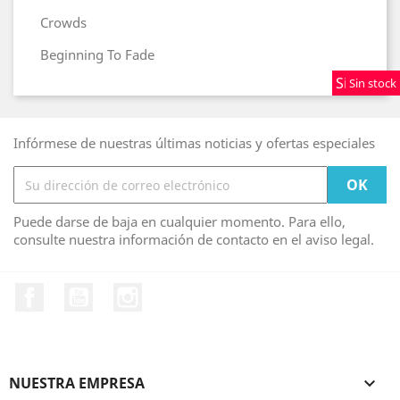
Crowds
Beginning To Fade
Sin stock
Sin stock
Sin stock
Infórmese de nuestras últimas noticias y ofertas especiales
Puede darse de baja en cualquier momento. Para ello,
consulte nuestra información de contacto en el aviso legal.
Facebook
YouTube
Instagram
NUESTRA EMPRESA
