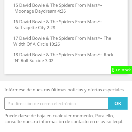
15
David Bowie & The Spiders From Mars*–
Moonage Daydream
4:36
16
David Bowie & The Spiders From Mars*–
Suffragette City
2:28
17
David Bowie & The Spiders From Mars*–
The
Width Of A Circle
10:26
18
David Bowie & The Spiders From Mars*–
Rock
'N' Roll Suicide
3:02
En stock
En stock
En stock
Infórmese de nuestras últimas noticias y ofertas especiales
Puede darse de baja en cualquier momento. Para ello,
consulte nuestra información de contacto en el aviso legal.