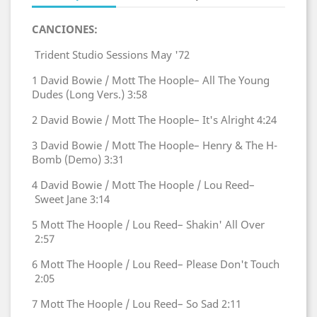
CANCIONES:
Trident Studio Sessions May '72
1
David Bowie / Mott The Hoople–
All The Young
Dudes (Long Vers.)
3:58
2
David Bowie / Mott The Hoople–
It's Alright
4:24
3
David Bowie / Mott The Hoople–
Henry & The H-
Bomb (Demo)
3:31
4
David Bowie / Mott The Hoople / Lou Reed–
Sweet Jane
3:14
5
Mott The Hoople / Lou Reed–
Shakin' All Over
2:57
6
Mott The Hoople / Lou Reed–
Please Don't Touch
2:05
7
Mott The Hoople / Lou Reed–
So Sad
2:11