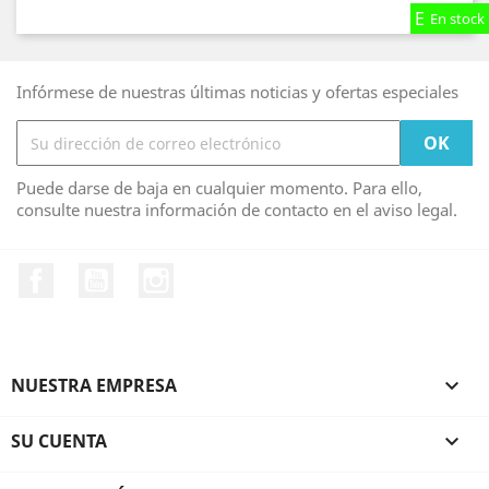
En stock
En stock
En stock
Infórmese de nuestras últimas noticias y ofertas especiales
Puede darse de baja en cualquier momento. Para ello,
consulte nuestra información de contacto en el aviso legal.
Facebook
YouTube
Instagram
NUESTRA EMPRESA

SU CUENTA
