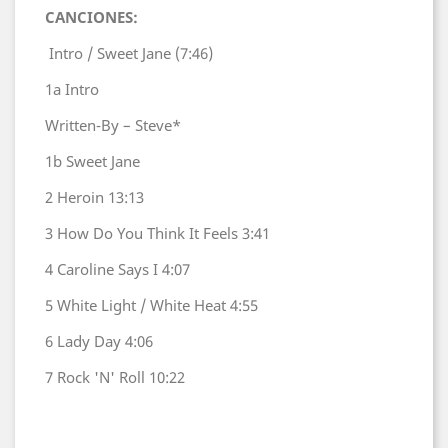
CANCIONES:
Intro / Sweet Jane
(7:46)
1a
Intro
Written-By – Steve*
1b
Sweet Jane
2
Heroin
13:13
3
How Do You Think It Feels
3:41
4
Caroline Says I
4:07
5
White Light / White Heat
4:55
6
Lady Day
4:06
7
Rock 'N' Roll
10:22