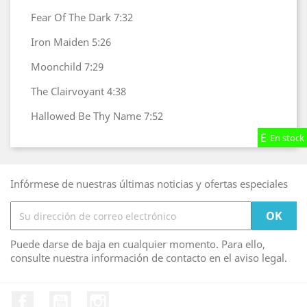
Fear Of The Dark
7:32
Iron Maiden
5:26
Moonchild
7:29
The Clairvoyant
4:38
Hallowed Be Thy Name
7:52
En stock
En stock
En stock
Infórmese de nuestras últimas noticias y ofertas especiales
Puede darse de baja en cualquier momento. Para ello,
consulte nuestra información de contacto en el aviso legal.
Facebook
YouTube
Instagram