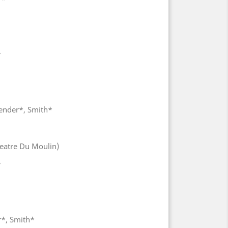
*
Zender*, Smith*
heatre Du Moulin)
*
r*, Smith*