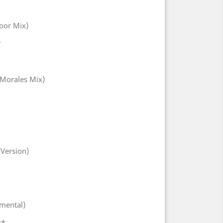
loor Mix)
*
Morales Mix)
Version)
mental)
r*