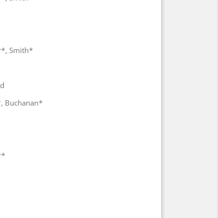
r*, Smith*
nd
*, Buchanan*
r*