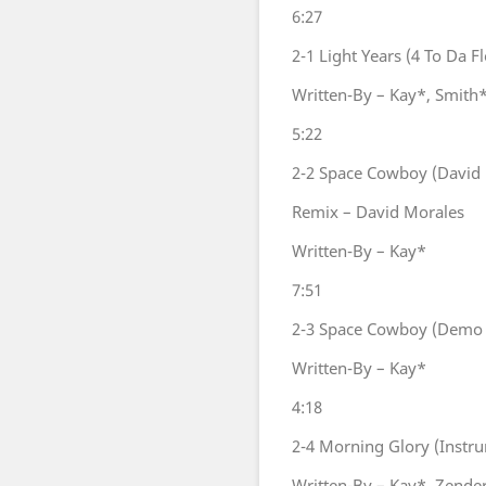
6:27
2-1
Light Years (4 To Da F
Written-By – Kay*, Smith
5:22
2-2
Space Cowboy (David 
Remix – David Morales
Written-By – Kay*
7:51
2-3
Space Cowboy (Demo 
Written-By – Kay*
4:18
2-4
Morning Glory (Instru
Written-By – Kay*, Zende