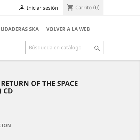
shopping_cart

Carrito
(0)
Iniciar sesión
 SUDADERAS SKA
VOLVER A LA WEB

 RETURN OF THE SPACE
) CD
CION