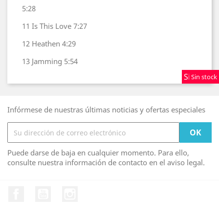
5:28
11
Is This Love
7:27
12
Heathen
4:29
13
Jamming
5:54
Sin stock
Sin stock
Sin stock
Infórmese de nuestras últimas noticias y ofertas especiales
Puede darse de baja en cualquier momento. Para ello,
consulte nuestra información de contacto en el aviso legal.
Facebook
YouTube
Instagram