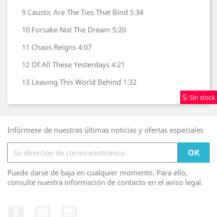
9
Caustic Are The Ties That Bind
5:34
10
Forsake Not The Dream
5:20
11
Chaos Reigns
4:07
12
Of All These Yesterdays
4:21
13
Leaving This World Behind
1:32
Sin stock
Sin stock
Sin stock
Infórmese de nuestras últimas noticias y ofertas especiales
Puede darse de baja en cualquier momento. Para ello,
consulte nuestra información de contacto en el aviso legal.
Facebook
YouTube
Instagram