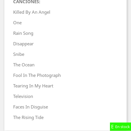
CANCIONES:
Killed By An Angel
One
Rain Song
Disappear
Snibe
The Ocean
Fool In The Photograph
Tearing In My Heart
Television
Faces In Disguise
The Rising Tide
En stock
En stock
En stock