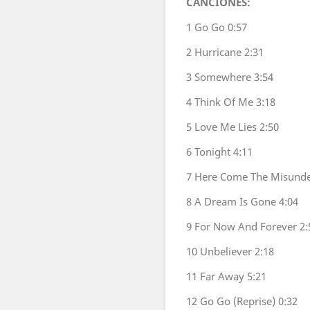
CANCIONES:
1
Go Go
0:57
2
Hurricane
2:31
3
Somewhere
3:54
4
Think Of Me
3:18
5
Love Me Lies
2:50
6
Tonight
4:11
7
Here Come The Misund
8
A Dream Is Gone
4:04
9
For Now And Forever
2:
10
Unbeliever
2:18
11
Far Away
5:21
12
Go Go (Reprise)
0:32