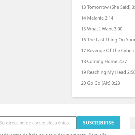
13
Tomorrow (She Said)
3
14
Melanie
2:14
15
What I Want
3:00
16
The Last Thing On You
17
Revenge Of The Cybe
18
Coming Home
2:37
19
Reaching My Head
2:5
20
Go Go (Alt)
0:23