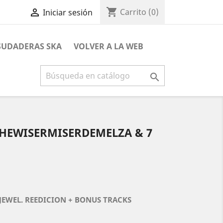
shopping_cart

Carrito
(0)
Iniciar sesión
 SUDADERAS SKA
VOLVER A LA WEB

THEWISERMISERDEMELZA & 7
JEWEL. REEDICION + BONUS TRACKS