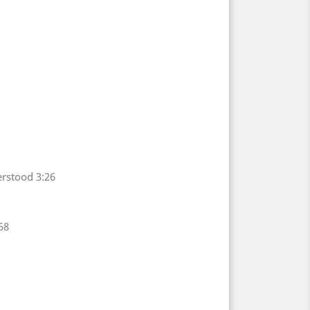
erstood
3:26
58