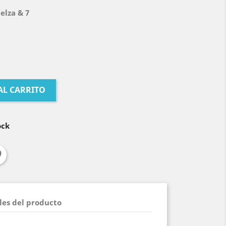
lza & 7
AL CARRITO
ock
les del producto