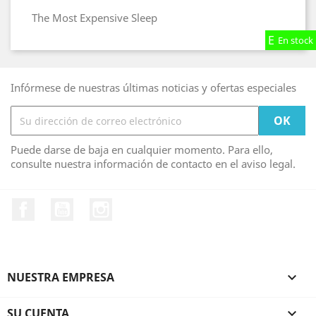
The Most Expensive Sleep
En stock
En stock
En stock
Infórmese de nuestras últimas noticias y ofertas especiales
Puede darse de baja en cualquier momento. Para ello,
consulte nuestra información de contacto en el aviso legal.
Facebook
YouTube
Instagram
NUESTRA EMPRESA

SU CUENTA
