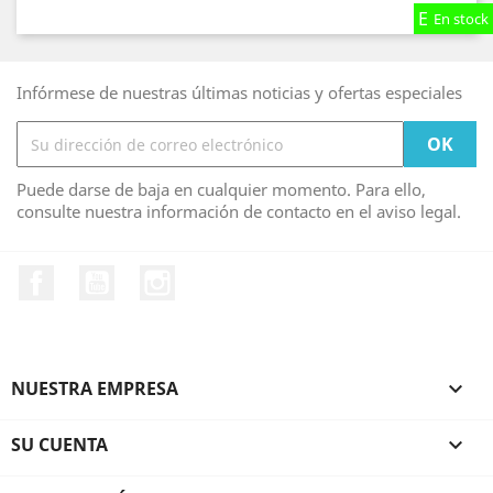
En stock
En stock
En stock
Infórmese de nuestras últimas noticias y ofertas especiales
Puede darse de baja en cualquier momento. Para ello,
consulte nuestra información de contacto en el aviso legal.
Facebook
YouTube
Instagram
NUESTRA EMPRESA

SU CUENTA
