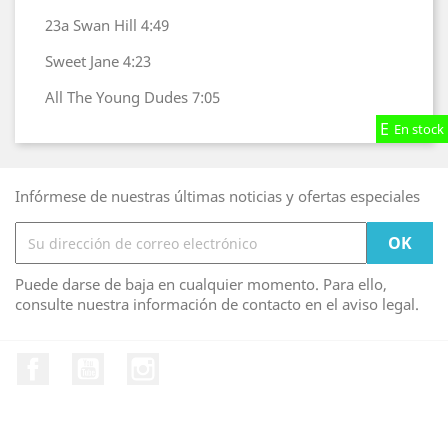
23a Swan Hill
4:49
Sweet Jane
4:23
All The Young Dudes
7:05
En stock
En stock
En stock
Infórmese de nuestras últimas noticias y ofertas especiales
Puede darse de baja en cualquier momento. Para ello,
consulte nuestra información de contacto en el aviso legal.
Facebook
YouTube
Instagram