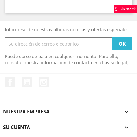
Sin stock
Sin stock
Sin stock
Infórmese de nuestras últimas noticias y ofertas especiales
Puede darse de baja en cualquier momento. Para ello,
consulte nuestra información de contacto en el aviso legal.
Facebook
YouTube
Instagram
NUESTRA EMPRESA

SU CUENTA
