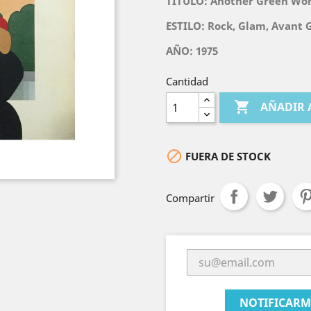
TITULO:
Another Green Wor
ESTILO: Rock, Glam, Avant G
AÑO: 1975
Cantidad

AÑADIR 

FUERA DE STOCK
Compartir
NOTIFICARM