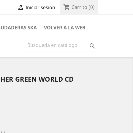
shopping_cart

Carrito
(0)
Iniciar sesión
 SUDADERAS SKA
VOLVER A LA WEB

THER GREEN WORLD CD