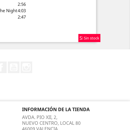
2:56
he Night
4:03
2:47
Sin stock
Sin stock
Sin stock
Facebook
YouTube
Instagram
INFORMACIÓN DE LA TIENDA
AVDA. PIO XII, 2,
NUEVO CENTRO, LOCAL 80
46009 VALENCIA