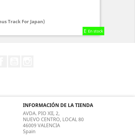
nus Track For Japan)
En stock
En stock
En stock
Facebook
YouTube
Instagram
INFORMACIÓN DE LA TIENDA
AVDA. PIO XII, 2,
NUEVO CENTRO, LOCAL 80
46009 VALENCIA
Spain