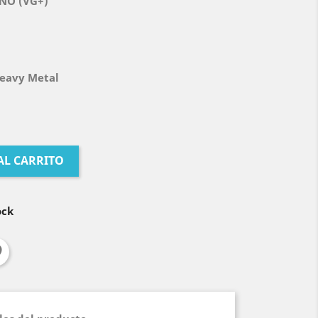
NO (VG+)
Heavy Metal
AL CARRITO
ock