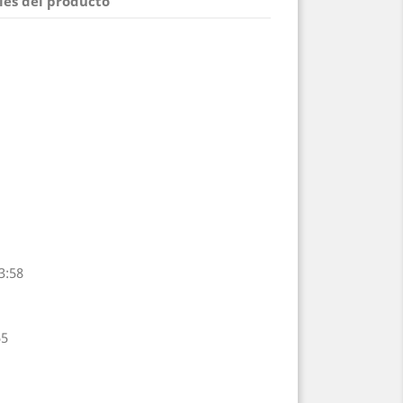
les del producto
3:58
55