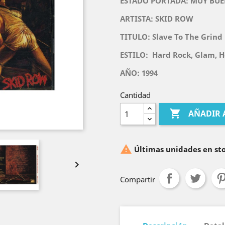
ESTADO PORTADA: MUY BUE
ARTISTA: SKID ROW
TITULO:
Slave To The Grind
ESTILO:
Hard Rock, Glam, 
AÑO: 1994
Cantidad

AÑADIR 

Últimas unidades en st

Compartir