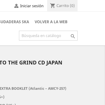
shopping_cart

Carrito
(0)
Iniciar sesión
 SUDADERAS SKA
VOLVER A LA WEB

 TO THE GRIND CD JAPAN
 EXTRA BOOKLET (
Atlantic – AMCY-257
)
G+)