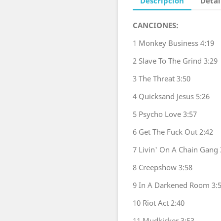
Descripción
Detal
CANCIONES:
1
Monkey Business
4:19
2
Slave To The Grind
3:29
3
The Threat
3:50
4
Quicksand Jesus
5:26
5
Psycho Love
3:57
6
Get The Fuck Out
2:42
7
Livin' On A Chain Gang
8
Creepshow
3:58
9
In A Darkened Room
3:
10
Riot Act
2:40
11
Mudkicker
3:53