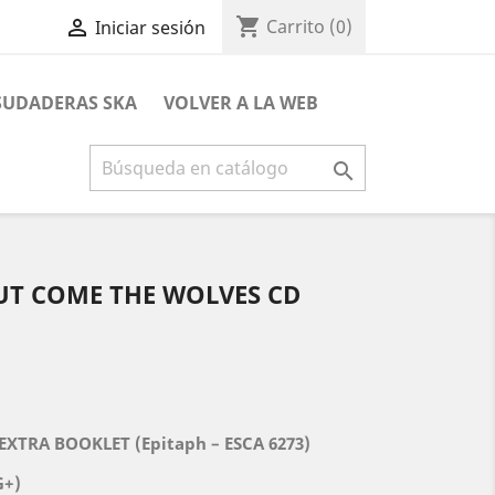
shopping_cart

Carrito
(0)
Iniciar sesión
 SUDADERAS SKA
VOLVER A LA WEB

OUT COME THE WOLVES CD
 EXTRA BOOKLET (
Epitaph – ESCA 6273
)
G+)