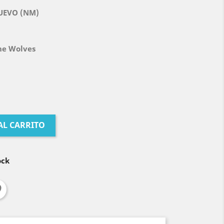
UEVO (NM)
he Wolves
AL CARRITO
ock