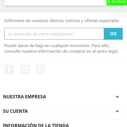
En stock
En stock
En stock
Infórmese de nuestras últimas noticias y ofertas especiales
Puede darse de baja en cualquier momento. Para ello,
consulte nuestra información de contacto en el aviso legal.
Facebook
YouTube
Instagram
NUESTRA EMPRESA

SU CUENTA

INFORMACIÓN DE LA TIENDA