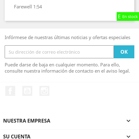
Farewell
1:54
En stock
En stock
En stock
Infórmese de nuestras últimas noticias y ofertas especiales
Puede darse de baja en cualquier momento. Para ello,
consulte nuestra información de contacto en el aviso legal.
Facebook
YouTube
Instagram
NUESTRA EMPRESA

SU CUENTA
