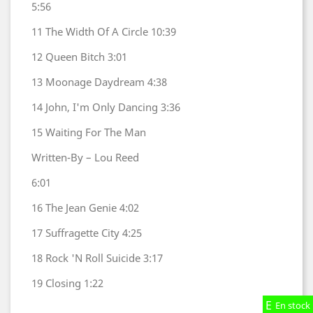
5:56
11
The Width Of A Circle
10:39
12
Queen Bitch
3:01
13
Moonage Daydream
4:38
14
John, I'm Only Dancing
3:36
15
Waiting For The Man
Written-By – Lou Reed
6:01
16
The Jean Genie
4:02
17
Suffragette City
4:25
18
Rock 'N Roll Suicide
3:17
19
Closing
1:22
En stock
En stock
En stock