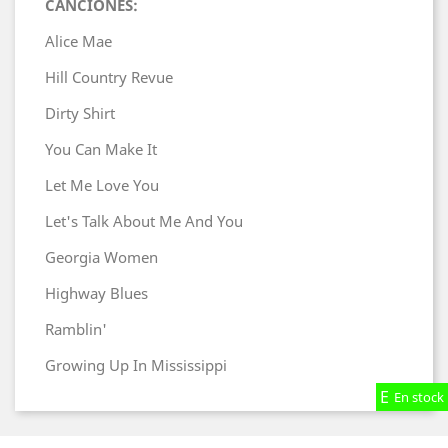
CANCIONES:
Alice Mae
Hill Country Revue
Dirty Shirt
You Can Make It
Let Me Love You
Let's Talk About Me And You
Georgia Women
Highway Blues
Ramblin'
Growing Up In Mississippi
En stock
En stock
En stock