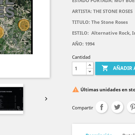
ESTADO PORTADA: MUY BUE
ARTISTA: THE STONE ROSES
TITULO: The Stone Roses
ESTILO:
Alternative Rock, 
AÑO: 1994
Cantidad

AÑADIR 

Últimas unidades en st

Compartir