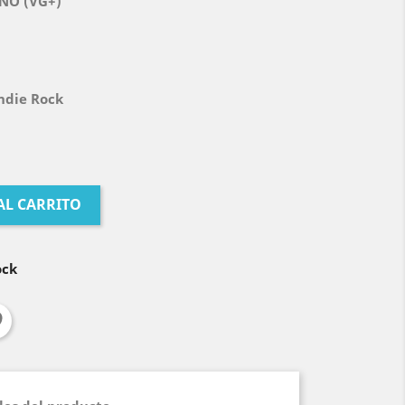
NO (VG+)
Indie Rock
AL CARRITO
ock