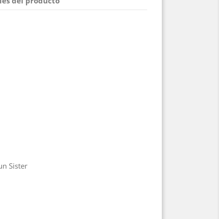
les del producto
n Sister