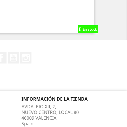
En stock
En stock
En stock
Facebook
YouTube
Instagram
INFORMACIÓN DE LA TIENDA
AVDA. PIO XII, 2,
NUEVO CENTRO, LOCAL 80
46009 VALENCIA
Spain