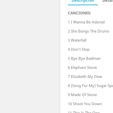
Descripción
Detal
CANCIONES:
1
I Wanna Be Adored
2
She Bangs The Drums
3
Waterfall
4
Don't Stop
5
Bye Bye Badman
6
Elephant Stone
7
Elizabeth My Dear
8
(Song For My) Sugar Spu
9
Made Of Stone
10
Shoot You Down
11
This Is The One