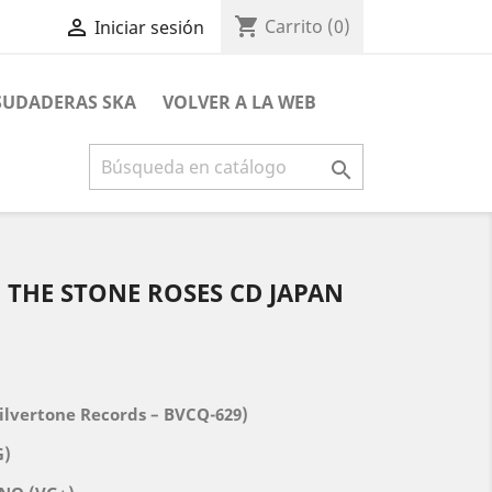
shopping_cart

Carrito
(0)
Iniciar sesión
 SUDADERAS SKA
VOLVER A LA WEB

- THE STONE ROSES CD JAPAN
ilvertone Records – BVCQ-629)
G)