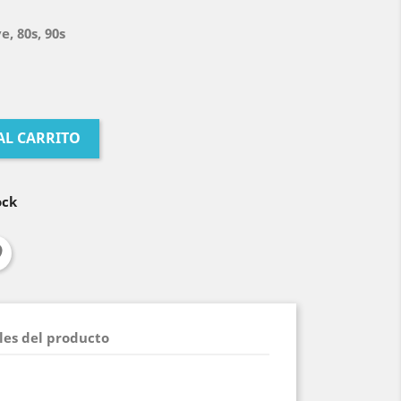
, 80s, 90s
AL CARRITO
ock
les del producto