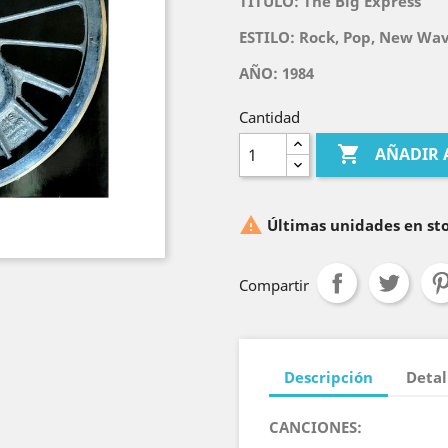
TITULO:
The Big Express
ESTILO: Rock, Pop, New Wave
AÑO: 1984
Cantidad

AÑADIR 

Últimas unidades en st
Compartir
Descripción
Detal
CANCIONES: