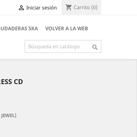
shopping_cart

Carrito
(0)
Iniciar sesión
 SUDADERAS SKA
VOLVER A LA WEB

RESS CD
 JEWEL)