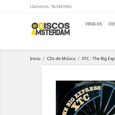
Llámenos:
963483965
VINILOS
CD
Inicio
CDs de Música
XTC - The Big Ex