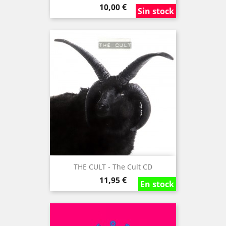
Precio
10,00 €
Sin stock
Sin stock
Sin stock
THE CULT - The Cult CD
Precio
11,95 €
En stock
En stock
En stock