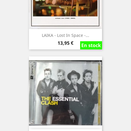
LAIKA - Lost In Space -...
Precio
13,95 €
En stock
En stock
En stock