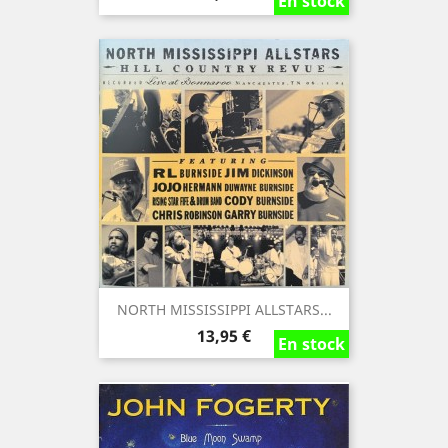
En stock
En stock
En stock
NORTH MISSISSIPPI ALLSTARS...
Precio
13,95 €
En stock
En stock
En stock