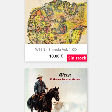
WEEN - Shinola Vol. 1 CD
Precio
10,00 €
Sin stock
Sin stock
Sin stock