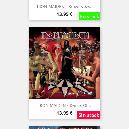
IRON MAIDEN - Brave New...
Precio
13,95 €
En stock
En stock
En stock
IRON MAIDEN - Dance Of...
Precio
13,95 €
Sin stock
Sin stock
Sin stock