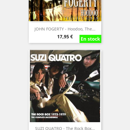
JOHN FOGERTY - Hoodoo, The...
Precio
17,95 €
En stock
En stock
En stock
SUZI QUATRO - The Rock Box...