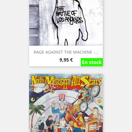
RAGE AGAINST THE MACHINE -...
Precio
9,95 €
En stock
En stock
En stock