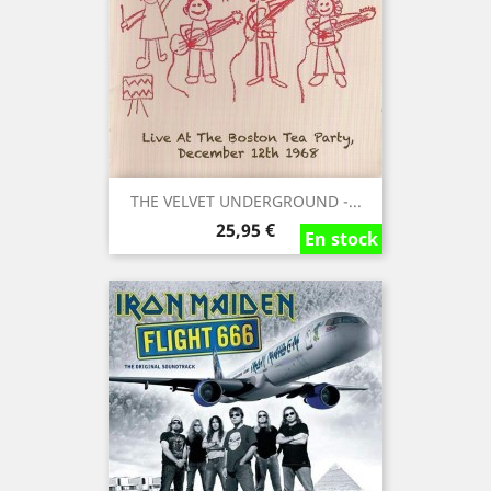
THE VELVET UNDERGROUND -...
Precio
25,95 €
En stock
En stock
En stock