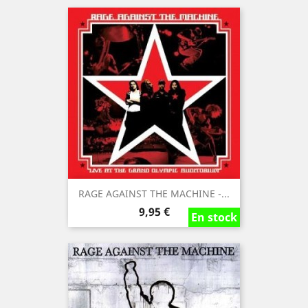
RAGE AGAINST THE MACHINE -...
Precio
9,95 €
En stock
En stock
En stock