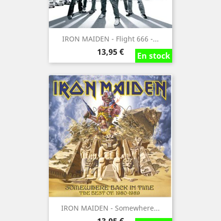
IRON MAIDEN - Flight 666 -...
Precio
13,95 €
En stock
En stock
En stock
IRON MAIDEN - Somewhere...
Precio