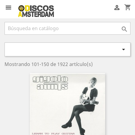
shopping_cart




Mostrando 101-150 de 1922 artículo(s)