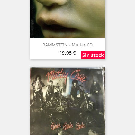
RAMMSTEIN - Mutter CD
Precio
19,95 €
Sin stock
Sin stock
Sin stock