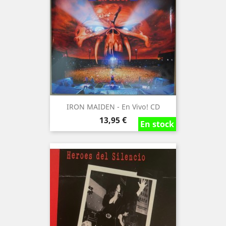
IRON MAIDEN - En Vivo! CD
Precio
13,95 €
En stock
En stock
En stock