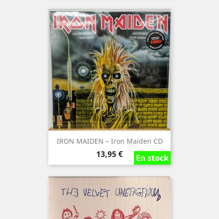
IRON MAIDEN ‎– Iron Maiden CD
Precio
13,95 €
En stock
En stock
En stock