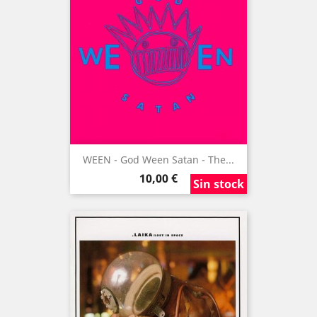
WEEN - God Ween Satan - The...
Precio
10,00 €
Sin stock
Sin stock
Sin stock