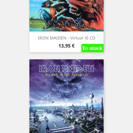
IRON MAIDEN - Virtual XI CD
Precio
13,95 €
En stock
En stock
En stock