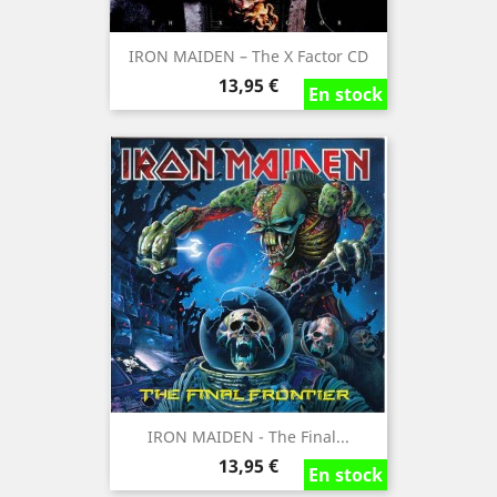
IRON MAIDEN – The X Factor CD
Precio
13,95 €
En stock
En stock
En stock
IRON MAIDEN - The Final...
Precio
13,95 €
En stock
En stock
En stock