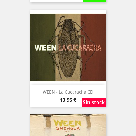
WEEN - La Cucaracha CD
Precio
13,95 €
Sin stock
Sin stock
Sin stock