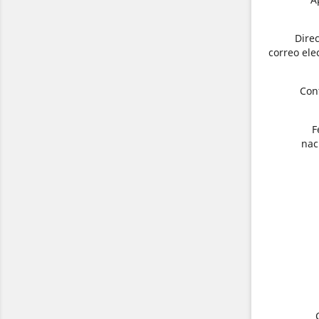
Dire
correo ele
Con
F
nac